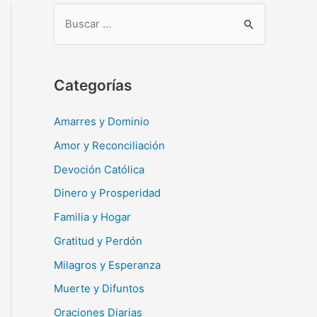
B
u
s
c
Categorías
a
r
Amarres y Dominio
:
Amor y Reconciliación
Devoción Católica
Dinero y Prosperidad
Familia y Hogar
Gratitud y Perdón
Milagros y Esperanza
Muerte y Difuntos
Oraciones Diarias