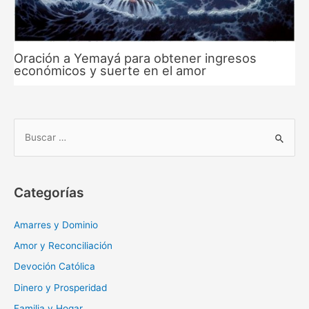
Oración a Yemayá para obtener ingresos
económicos y suerte en el amor
B
u
s
c
Categorías
a
r
Amarres y Dominio
:
Amor y Reconciliación
Devoción Católica
Dinero y Prosperidad
Familia y Hogar