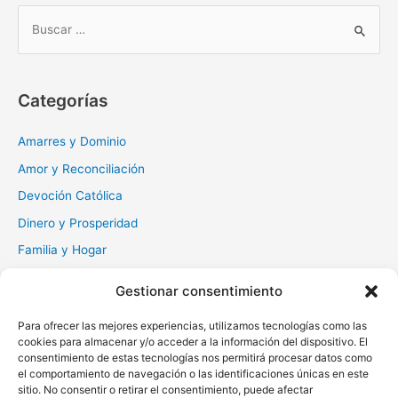
B
u
s
c
Categorías
a
r
Amarres y Dominio
:
Amor y Reconciliación
Devoción Católica
Dinero y Prosperidad
Familia y Hogar
Gratitud y Perdón
Gestionar consentimiento
Milagros y Esperanza
Para ofrecer las mejores experiencias, utilizamos tecnologías como las
Muerte y Difuntos
cookies para almacenar y/o acceder a la información del dispositivo. El
Oraciones Diarias
consentimiento de estas tecnologías nos permitirá procesar datos como
el comportamiento de navegación o las identificaciones únicas en este
Otras
sitio. No consentir o retirar el consentimiento, puede afectar