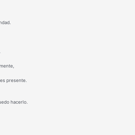
ondad.
.
emente,
les presente.
uedo hacerlo.