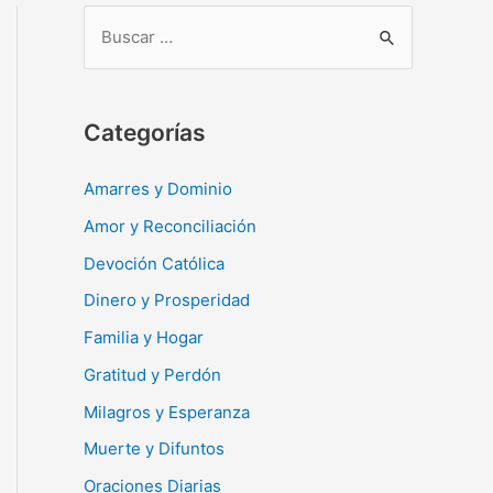
B
u
s
c
Categorías
a
r
Amarres y Dominio
:
Amor y Reconciliación
Devoción Católica
Dinero y Prosperidad
Familia y Hogar
Gratitud y Perdón
Milagros y Esperanza
Muerte y Difuntos
Oraciones Diarias