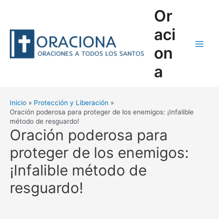
Ir
Or
al
contenido
aci
on
Main
a
Men
Inicio
Protección y Liberación
Oración poderosa para proteger de los enemigos: ¡Infalible
método de resguardo!
Oración poderosa para
proteger de los enemigos:
¡Infalible método de
resguardo!