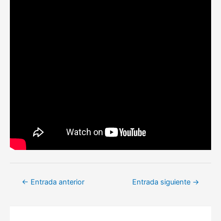
Navegación
←
Entrada anterior
Entrada siguiente
→
de
entradas