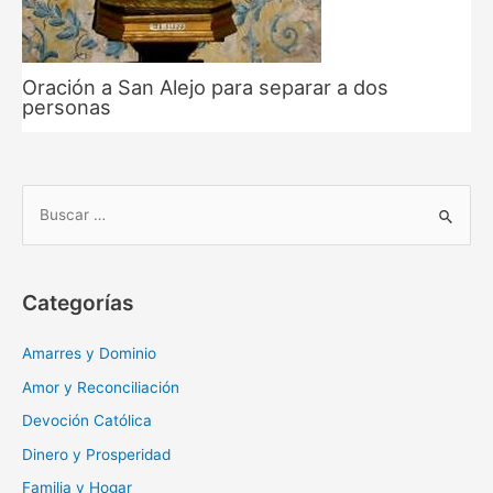
Oración a San Alejo para separar a dos
personas
B
u
s
c
Categorías
a
r
Amarres y Dominio
:
Amor y Reconciliación
Devoción Católica
Dinero y Prosperidad
Familia y Hogar