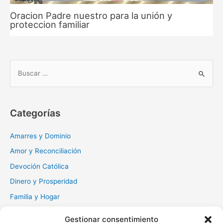
Oracion Padre nuestro para la unión y
proteccion familiar
B
u
s
c
Categorías
a
r
Amarres y Dominio
:
Amor y Reconciliación
Devoción Católica
Dinero y Prosperidad
Familia y Hogar
Gratitud y Perdón
Gestionar consentimiento