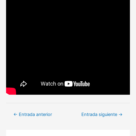
Navegación
←
Entrada anterior
Entrada siguiente
→
de
entradas