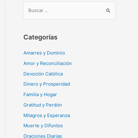
B
u
s
c
Categorías
a
r
Amarres y Dominio
:
Amor y Reconciliación
Devoción Católica
Dinero y Prosperidad
Familia y Hogar
Gratitud y Perdón
Milagros y Esperanza
Muerte y Difuntos
Oraciones Diarias