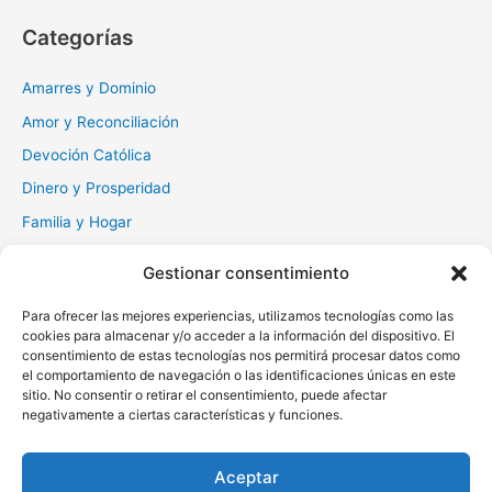
c
Categorías
a
r
Amarres y Dominio
:
Amor y Reconciliación
Devoción Católica
Dinero y Prosperidad
Familia y Hogar
Gratitud y Perdón
Gestionar consentimiento
Milagros y Esperanza
Para ofrecer las mejores experiencias, utilizamos tecnologías como las
Muerte y Difuntos
cookies para almacenar y/o acceder a la información del dispositivo. El
Oraciones Diarias
consentimiento de estas tecnologías nos permitirá procesar datos como
el comportamiento de navegación o las identificaciones únicas en este
Otras
sitio. No consentir o retirar el consentimiento, puede afectar
negativamente a ciertas características y funciones.
Protección y Liberación
Salud y Sanación
Aceptar
Santos y Vírgenes