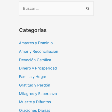
B
u
s
c
Categorías
a
r
Amarres y Dominio
:
Amor y Reconciliación
Devoción Católica
Dinero y Prosperidad
Familia y Hogar
Gratitud y Perdón
Milagros y Esperanza
Muerte y Difuntos
Oraciones Diarias