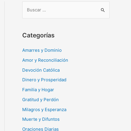
B
u
s
c
Categorías
a
r
Amarres y Dominio
:
Amor y Reconciliación
Devoción Católica
Dinero y Prosperidad
Familia y Hogar
Gratitud y Perdón
Milagros y Esperanza
Muerte y Difuntos
Oraciones Diarias