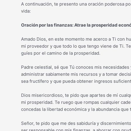
A continuación, te presento una oración poderosa por
vida:
Oración por las finanzas: Atrae la prosperidad eco
Amado Dios, en este momento me acerco a Ti con hu
mi proveedor y que todo lo que tengo viene de Ti. T
guíes por el camino de la prosperidad.
Padre celestial, sé que Tú conoces mis necesidades 
administrar sabiamente mis recursos y a tomar decis
sea fructífero y que pueda obtener ingresos suficien
Dios misericordioso, te pido que apartes de mí cualqu
mi prosperidad. Te ruego que rompas cualquier cad
concedas la libertad económica y la abundancia que 
Señor, te pido que me des sabiduría y discernimient
ser responsable con mis finanzas, a ahorrar con pru