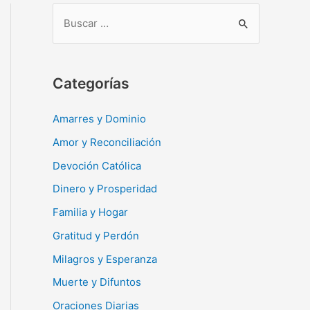
B
u
s
c
Categorías
a
r
Amarres y Dominio
:
Amor y Reconciliación
Devoción Católica
Dinero y Prosperidad
Familia y Hogar
Gratitud y Perdón
Milagros y Esperanza
Muerte y Difuntos
Oraciones Diarias