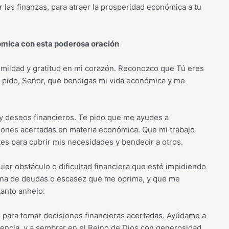
 las finanzas, para atraer la prosperidad económica a tu
nómica con esta poderosa oración
mildad y gratitud en mi corazón. Reconozco que Tú eres
e pido, Señor, que bendigas mi vida económica y me
y deseos financieros. Te pido que me ayudes a
iones acertadas en materia económica. Que mi trabajo
tes para cubrir mis necesidades y bendecir a otros.
ier obstáculo o dificultad financiera que esté impidiendo
ena de deudas o escasez que me oprima, y que me
tanto anhelo.
o para tomar decisiones financieras acertadas. Ayúdame a
dencia, y a sembrar en el Reino de Dios con generosidad.