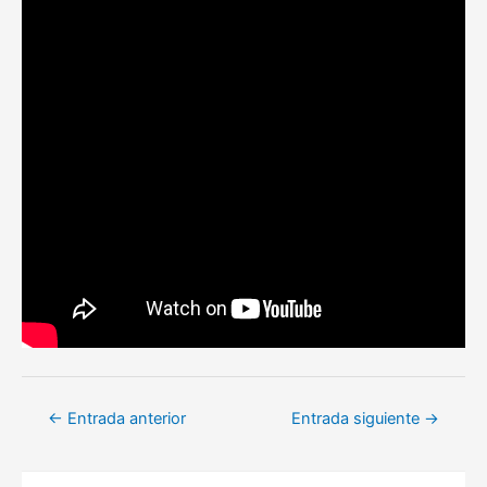
Navegación
←
Entrada anterior
Entrada siguiente
→
de
entradas