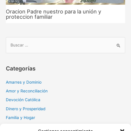
Oracion Padre nuestro para la unión y
proteccion familiar
B
u
s
c
Categorías
a
r
Amarres y Dominio
:
Amor y Reconciliación
Devoción Católica
Dinero y Prosperidad
Familia y Hogar
Gratitud y Perdón