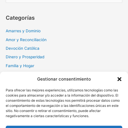
s
c
Categorías
a
r
Amarres y Dominio
:
Amor y Reconciliación
Devoción Católica
Dinero y Prosperidad
Familia y Hogar
Gratitud y Perdón
Gestionar consentimiento
Milagros y Esperanza
Para ofrecer las mejores experiencias, utilizamos tecnologías como las
Muerte y Difuntos
cookies para almacenar y/o acceder a la información del dispositivo. El
Oraciones Diarias
consentimiento de estas tecnologías nos permitirá procesar datos como
el comportamiento de navegación o las identificaciones únicas en este
Otras
sitio. No consentir o retirar el consentimiento, puede afectar
negativamente a ciertas características y funciones.
Protección y Liberación
Salud y Sanación