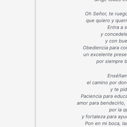
Oh Señor, te rueg
que quiero y querr
Entra a 
y concedele
y con bue
Obediencia para co
un excelente presen
por siempre b
Enséñam
el camino por don
y te pi
Paciencia para educar
amor para bendecirlo,
por la 
y fortaleza para ayud
Pon en mi boca, la