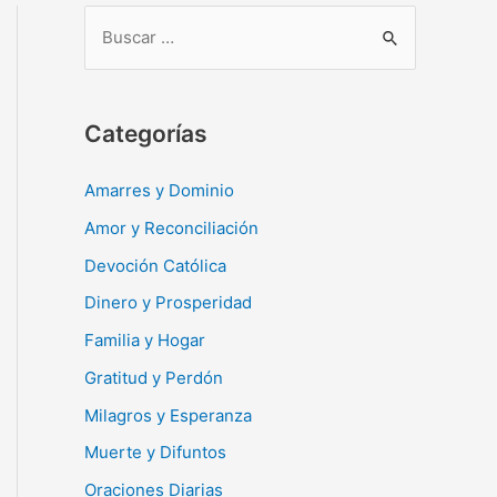
B
u
s
c
Categorías
a
r
Amarres y Dominio
:
Amor y Reconciliación
Devoción Católica
Dinero y Prosperidad
Familia y Hogar
Gratitud y Perdón
Milagros y Esperanza
Muerte y Difuntos
Oraciones Diarias