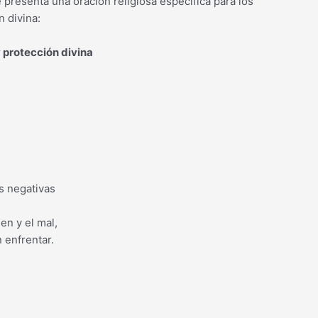
se presenta una oración religiosa específica para los
 divina:
 protección divina
s negativas
en y el mal,
n enfrentar.