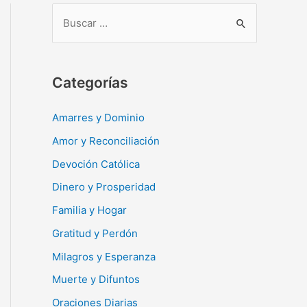
B
u
s
c
Categorías
a
r
Amarres y Dominio
:
Amor y Reconciliación
Devoción Católica
Dinero y Prosperidad
Familia y Hogar
Gratitud y Perdón
Milagros y Esperanza
Muerte y Difuntos
Oraciones Diarias