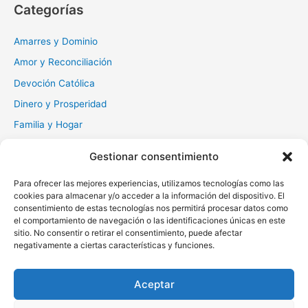
Categorías
a
r
Amarres y Dominio
:
Amor y Reconciliación
Devoción Católica
Dinero y Prosperidad
Familia y Hogar
Gratitud y Perdón
Gestionar consentimiento
Milagros y Esperanza
Para ofrecer las mejores experiencias, utilizamos tecnologías como las
Muerte y Difuntos
cookies para almacenar y/o acceder a la información del dispositivo. El
consentimiento de estas tecnologías nos permitirá procesar datos como
Oraciones Diarias
el comportamiento de navegación o las identificaciones únicas en este
Otras
sitio. No consentir o retirar el consentimiento, puede afectar
negativamente a ciertas características y funciones.
Protección y Liberación
Salud y Sanación
Aceptar
Santos y Vírgenes