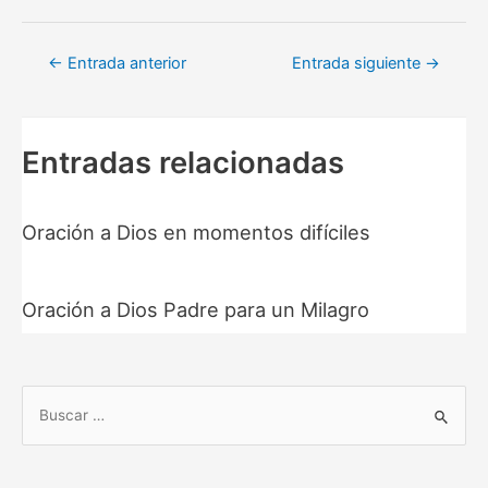
Navegación
←
Entrada anterior
Entrada siguiente
→
de
entradas
Entradas relacionadas
Oración a Dios en momentos difíciles
Oración a Dios Padre para un Milagro
B
u
s
c