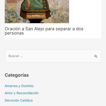
Oración a San Alejo para separar a dos
personas
B
u
s
c
Categorías
a
r
Amarres y Dominio
:
Amor y Reconciliación
Devoción Católica