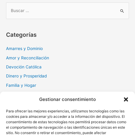
B
u
s
c
Categorías
a
r
Amarres y Dominio
:
Amor y Reconciliación
Devoción Católica
Dinero y Prosperidad
Familia y Hogar
Gratitud y Perdón
Gestionar consentimiento
Milagros y Esperanza
Para ofrecer las mejores experiencias, utilizamos tecnologías como las
Muerte y Difuntos
cookies para almacenar y/o acceder a la información del dispositivo. El
Oraciones Diarias
consentimiento de estas tecnologías nos permitirá procesar datos como
el comportamiento de navegación o las identificaciones únicas en este
Otras
sitio. No consentir o retirar el consentimiento, puede afectar