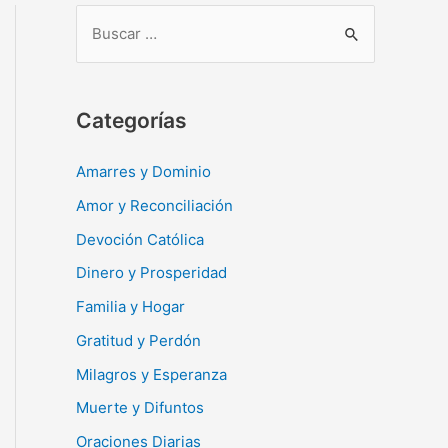
B
u
s
c
Categorías
a
r
Amarres y Dominio
:
Amor y Reconciliación
Devoción Católica
Dinero y Prosperidad
Familia y Hogar
Gratitud y Perdón
Milagros y Esperanza
Muerte y Difuntos
Oraciones Diarias