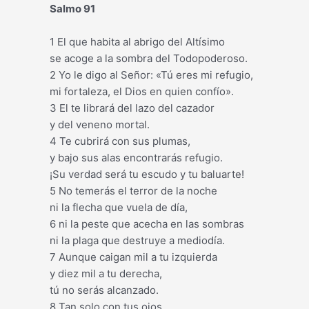
Salmo 91
1 El que habita al abrigo del Altísimo
se acoge a la sombra del Todopoderoso.
2 Yo le digo al Señor: «Tú eres mi refugio,
mi fortaleza, el Dios en quien confío».
3 El te librará del lazo del cazador
y del veneno mortal.
4 Te cubrirá con sus plumas,
y bajo sus alas encontrarás refugio.
¡Su verdad será tu escudo y tu baluarte!
5 No temerás el terror de la noche
ni la flecha que vuela de día,
6 ni la peste que acecha en las sombras
ni la plaga que destruye a mediodía.
7 Aunque caigan mil a tu izquierda
y diez mil a tu derecha,
tú no serás alcanzado.
8 Tan solo con tus ojos