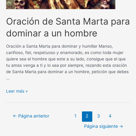
Oración de Santa Marta para
dominar a un hombre
Oración a Santa Marta para dominar y humillar Manso,
cariñoso, fiel, respetuoso y enamorado, es como toda mujer
quiere sea el hombre que este a su lado, consigue que el que
tu amas venga a ti y lo sea por siempre, rezando esta oración
de Santa Marta para dominar a un hombre, petición que debes
…
Oración
Leer más »
de
Santa
Marta
Navegación
←
Página anterior
1
2
3
4
para
de
dominar
Página siguiente
→
entradas
a
un