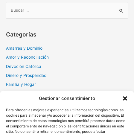
hombre
B
u
s
c
Categorías
a
r
Amarres y Dominio
:
Amor y Reconciliación
Devoción Católica
Dinero y Prosperidad
Familia y Hogar
Gratitud y Perdón
Gestionar consentimiento
Milagros y Esperanza
Para ofrecer las mejores experiencias, utilizamos tecnologías como las
Muerte y Difuntos
cookies para almacenar y/o acceder a la información del dispositivo. El
consentimiento de estas tecnologías nos permitirá procesar datos como
Oraciones Diarias
el comportamiento de navegación o las identificaciones únicas en este
Otras
sitio. No consentir o retirar el consentimiento, puede afectar