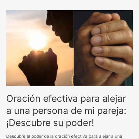
alejar
la
mujer
extraña
de
mi
esposo
y
fortalecer
nuestra
unión
Oración efectiva para alejar
a una persona de mi pareja:
¡Descubre su poder!
Descubre el poder de la oración efectiva para alejar a una