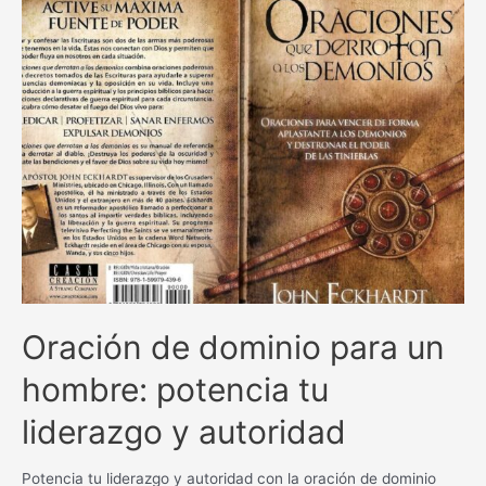
para
amansar
y
dominar:
¡La
guía
espiritual
perfecta
para
encontrar
paz
y
control!
Oración de dominio para un
hombre: potencia tu
liderazgo y autoridad
Potencia tu liderazgo y autoridad con la oración de dominio