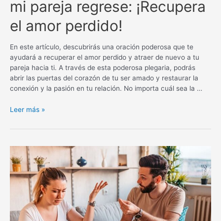
mi pareja regrese: ¡Recupera
el amor perdido!
En este artículo, descubrirás una oración poderosa que te
ayudará a recuperar el amor perdido y atraer de nuevo a tu
pareja hacia ti. A través de esta poderosa plegaria, podrás
abrir las puertas del corazón de tu ser amado y restaurar la
conexión y la pasión en tu relación. No importa cuál sea la …
Oración
Leer más »
poderosa
para
que
mi
pareja
regrese:
¡Recupera
el
amor
perdido!