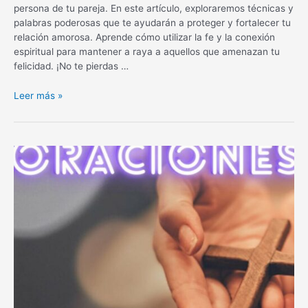
persona de tu pareja. En este artículo, exploraremos técnicas y
palabras poderosas que te ayudarán a proteger y fortalecer tu
relación amorosa. Aprende cómo utilizar la fe y la conexión
espiritual para mantener a raya a aquellos que amenazan tu
felicidad. ¡No te pierdas …
Oración
Leer más »
efectiva
para
alejar
a
una
persona
de
mi
pareja:
¡Descubre
su
poder!