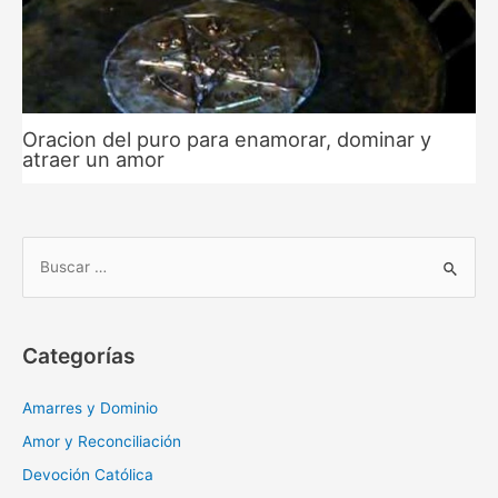
Oracion del puro para enamorar, dominar y
atraer un amor
B
u
s
c
Categorías
a
r
Amarres y Dominio
:
Amor y Reconciliación
Devoción Católica