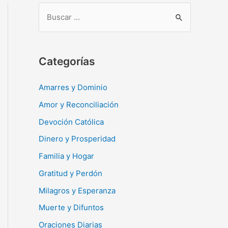
B
u
s
c
Categorías
a
r
Amarres y Dominio
:
Amor y Reconciliación
Devoción Católica
Dinero y Prosperidad
Familia y Hogar
Gratitud y Perdón
Milagros y Esperanza
Muerte y Difuntos
Oraciones Diarias