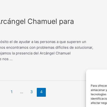
Arcángel Chamuel para
ósito el de ayudar a las personas a que superen un
 nos encontramos con problemas difíciles de solucionar,
ejamos la presencia del Arcángel Chamuel
e nos …
Para ofrecer
almacenar y/
1
…
3
4
tecnologías
identificaci
afectar nega