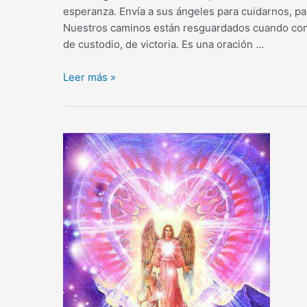
esperanza. Envía a sus ángeles para cuidarnos, pa
Nuestros caminos están resguardados cuando confia
de custodio, de victoria. Es una oración …
Oración
Leer más »
al
Arcangel
Uriel