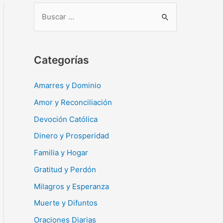
B
u
s
c
Categorías
a
r
Amarres y Dominio
:
Amor y Reconciliación
Devoción Católica
Dinero y Prosperidad
Familia y Hogar
Gratitud y Perdón
Milagros y Esperanza
Muerte y Difuntos
Oraciones Diarias