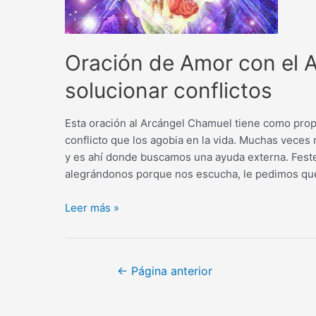
Oración de Amor con el 
solucionar conflictos
Esta oración al Arcángel Chamuel tiene como prop
conflicto que los agobia en la vida. Muchas veces
y es ahí donde buscamos una ayuda externa. Fest
alegrándonos porque nos escucha, le pedimos qu
Oración
Leer más »
de
Amor
con
Navegación
←
Página anterior
el
de
Arcángel
entradas
Chamuel