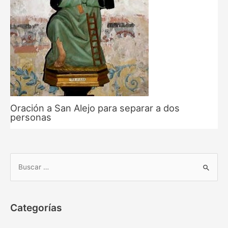
Oración a San Alejo para separar a dos
personas
B
u
s
c
Categorías
a
r