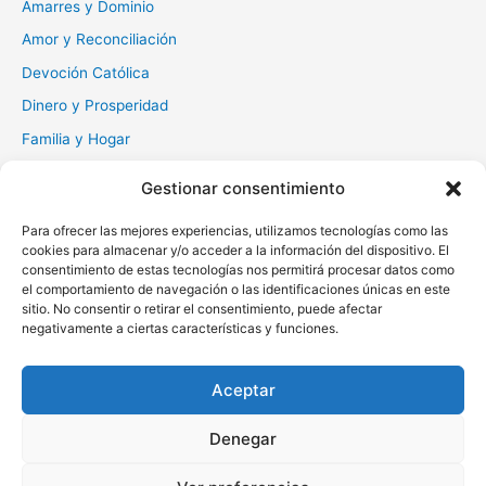
Amarres y Dominio
:
Amor y Reconciliación
Devoción Católica
Dinero y Prosperidad
Familia y Hogar
Gratitud y Perdón
Gestionar consentimiento
Milagros y Esperanza
Para ofrecer las mejores experiencias, utilizamos tecnologías como las
Muerte y Difuntos
cookies para almacenar y/o acceder a la información del dispositivo. El
consentimiento de estas tecnologías nos permitirá procesar datos como
Oraciones Diarias
el comportamiento de navegación o las identificaciones únicas en este
Otras
sitio. No consentir o retirar el consentimiento, puede afectar
negativamente a ciertas características y funciones.
Protección y Liberación
Salud y Sanación
Aceptar
Santos y Vírgenes
Denegar
Copyright © 2026 Oraciona | Powered by
Tema Astra para