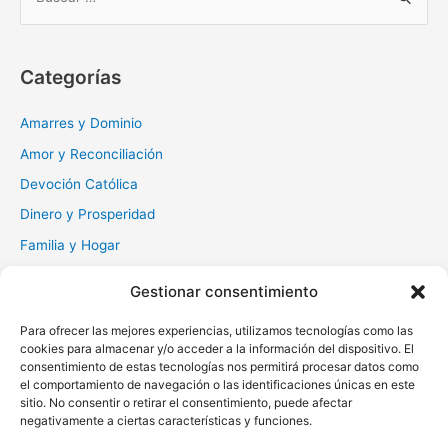
u
s
c
Categorías
a
r
Amarres y Dominio
:
Amor y Reconciliación
Devoción Católica
Dinero y Prosperidad
Familia y Hogar
Gratitud y Perdón
Gestionar consentimiento
Milagros y Esperanza
Para ofrecer las mejores experiencias, utilizamos tecnologías como las
Muerte y Difuntos
cookies para almacenar y/o acceder a la información del dispositivo. El
Oraciones Diarias
consentimiento de estas tecnologías nos permitirá procesar datos como
el comportamiento de navegación o las identificaciones únicas en este
Otras
sitio. No consentir o retirar el consentimiento, puede afectar
negativamente a ciertas características y funciones.
Protección y Liberación