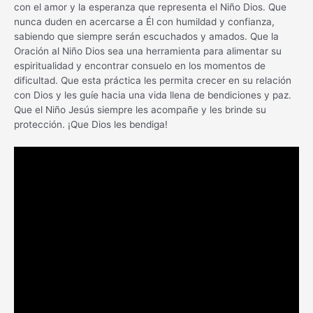
con el amor y la esperanza que representa el Niño Dios. Que
nunca duden en acercarse a Él con humildad y confianza,
sabiendo que siempre serán escuchados y amados. Que la
Oración al Niño Dios sea una herramienta para alimentar su
espiritualidad y encontrar consuelo en los momentos de
dificultad. Que esta práctica les permita crecer en su relación
con Dios y les guíe hacia una vida llena de bendiciones y paz.
Que el Niño Jesús siempre les acompañe y les brinde su
protección. ¡Que Dios les bendiga!