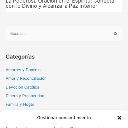
La Poderosa Oración en el Espíritu: Conecta
con lo Divino y Alcanza la Paz Interior
B
u
s
c
Categorías
a
r
Amarres y Dominio
:
Amor y Reconciliación
Devoción Católica
Dinero y Prosperidad
Familia y Hogar
Gratitud y Perdón
Gestionar consentimiento
Milagros y Esperanza