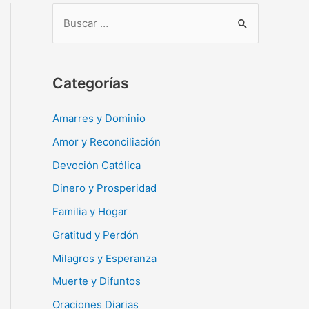
B
u
s
c
Categorías
a
r
Amarres y Dominio
:
Amor y Reconciliación
Devoción Católica
Dinero y Prosperidad
Familia y Hogar
Gratitud y Perdón
Milagros y Esperanza
Muerte y Difuntos
Oraciones Diarias