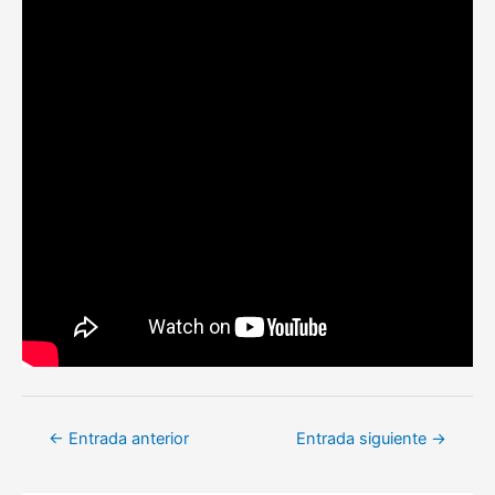
Navegación
←
Entrada anterior
Entrada siguiente
→
de
entradas