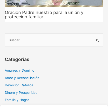
Oracion Padre nuestro para la unión y
proteccion familiar
B
u
s
c
Categorías
a
r
Amarres y Dominio
:
Amor y Reconciliación
Devoción Católica
Dinero y Prosperidad
Familia y Hogar
Gratitud y Perdón