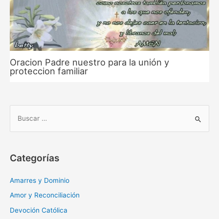
Oracion Padre nuestro para la unión y
proteccion familiar
B
u
s
c
Categorías
a
r
Amarres y Dominio
:
Amor y Reconciliación
Devoción Católica