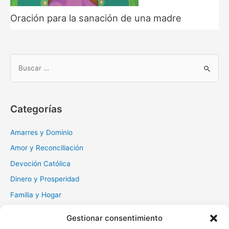
Oración para la sanación de una madre
B
u
s
c
Categorías
a
r
Amarres y Dominio
:
Amor y Reconciliación
Devoción Católica
Dinero y Prosperidad
Familia y Hogar
Gratitud y Perdón
Gestionar consentimiento
Milagros y Esperanza