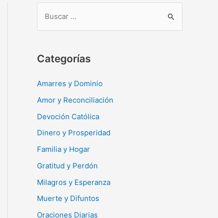
B
u
s
c
Categorías
a
r
Amarres y Dominio
:
Amor y Reconciliación
Devoción Católica
Dinero y Prosperidad
Familia y Hogar
Gratitud y Perdón
Milagros y Esperanza
Muerte y Difuntos
Oraciones Diarias