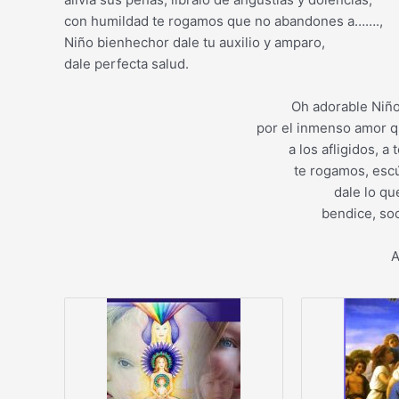
con humildad te rogamos que no abandones a…….,
Niño bienhechor dale tu auxilio y amparo,
dale perfecta salud.
Oh adorable Niño,
por el inmenso amor qu
a los afligidos, a
te rogamos, esc
dale lo qu
bendice, so
A