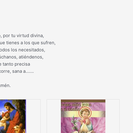
 por tu virtud divina,
e tienes a los que sufren,
 todos los necesitados,
úchanos, atiéndenos,
e tanto precisa
corre, sana a…….
mén.