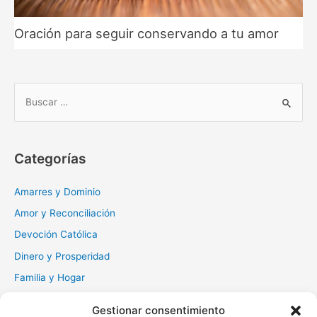
Oración para seguir conservando a tu amor
B
u
s
c
Categorías
a
r
Amarres y Dominio
:
Amor y Reconciliación
Devoción Católica
Dinero y Prosperidad
Familia y Hogar
Gratitud y Perdón
Gestionar consentimiento