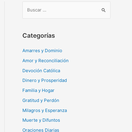
B
u
s
c
Categorías
a
r
Amarres y Dominio
:
Amor y Reconciliación
Devoción Católica
Dinero y Prosperidad
Familia y Hogar
Gratitud y Perdón
Milagros y Esperanza
Muerte y Difuntos
Oraciones Diarias