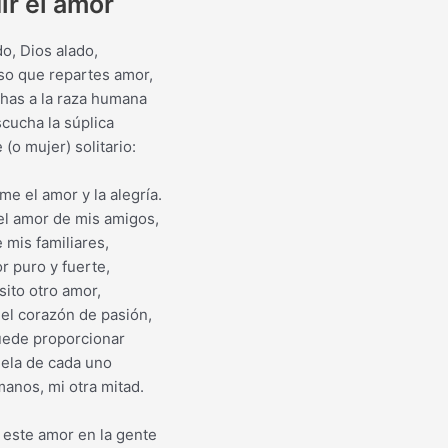
ir el amor
o, Dios alado,
so que repartes amor,
chas a la raza humana
scucha la súplica
(o mujer) solitario:
e el amor y la alegría.
el amor de mis amigos,
 mis familiares,
r puro y fuerte,
ito otro amor,
 el corazón de pasión,
uede proporcionar
ela de cada uno
anos, mi otra mitad.
 este amor en la gente