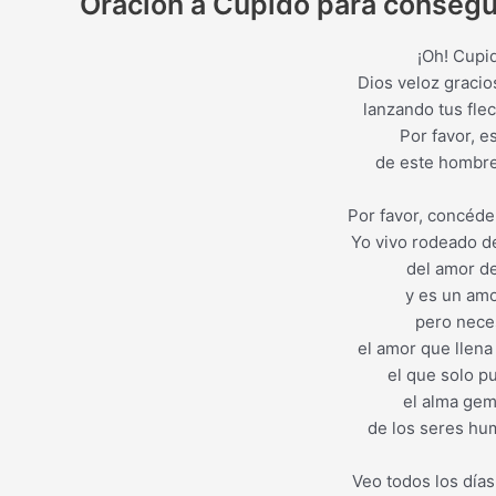
Oración a Cupido para consegu
¡Oh! Cupid
Dios veloz gracio
lanzando tus fle
Por favor, e
de este hombre 
Por favor, concédem
Yo vivo rodeado d
del amor de
y es un amo
pero neces
el amor que llena
el que solo p
el alma gem
de los seres hum
Veo todos los días