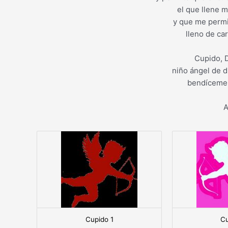
el que llene m
y que me permi
lleno de car
Cupido, D
niño ángel de d
bendíceme 
A
Cupido 1
Cu