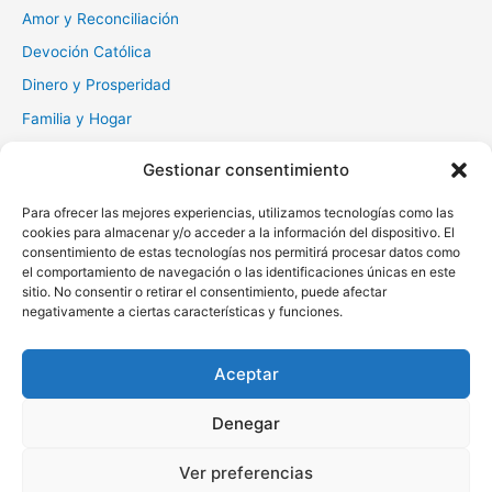
:
Amor y Reconciliación
Devoción Católica
Dinero y Prosperidad
Familia y Hogar
Gratitud y Perdón
Gestionar consentimiento
Milagros y Esperanza
Para ofrecer las mejores experiencias, utilizamos tecnologías como las
Muerte y Difuntos
cookies para almacenar y/o acceder a la información del dispositivo. El
Oraciones Diarias
consentimiento de estas tecnologías nos permitirá procesar datos como
el comportamiento de navegación o las identificaciones únicas en este
Otras
sitio. No consentir o retirar el consentimiento, puede afectar
negativamente a ciertas características y funciones.
Protección y Liberación
Salud y Sanación
Aceptar
Santos y Vírgenes
Denegar
Copyright © 2026 Oraciona | Powered by
Tema Astra para
Ver preferencias
WordPress