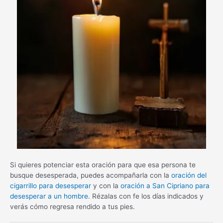
Si quieres potenciar esta oración para que esa persona te
busque desesperada, puedes acompañarla con la
oración del
cigarrillo para desesperar
y con la
oración a San Cipriano para
desesperar a un hombre
. Rézalas con fe los días indicados y
verás cómo regresa rendido a tus pies.