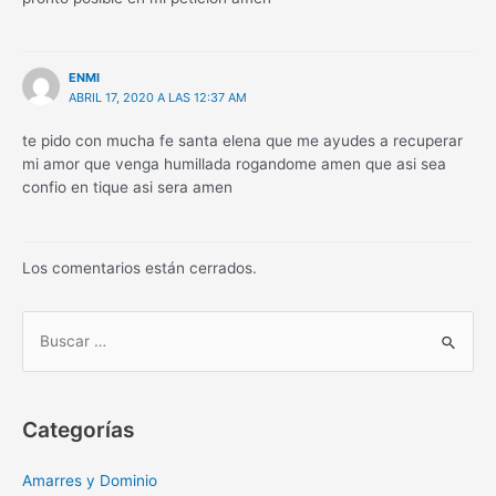
ENMI
ABRIL 17, 2020 A LAS 12:37 AM
te pido con mucha fe santa elena que me ayudes a recuperar
mi amor que venga humillada rogandome amen que asi sea
confio en tique asi sera amen
Los comentarios están cerrados.
B
u
s
c
Categorías
a
r
Amarres y Dominio