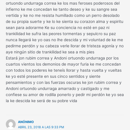
ortuondo undurraga correa ke los mas feroses poderosos del
infierno ke me concedan ke tanto deseo y ke su sangre sea
vertida y ke no me resista humillado como un perro desolado
de su propia suerte y ke lo ke sienta su corazon alma y espiritu
sean para adorarme Ke su conciencia no esté en paz ni
trankilidad ke sufra las peores tormentas y sepulcro su paz
nunca llegará ke yo oas no lhe descida y mi voluntad de ke me
pedirme perdón y su cabeza verle llorar de tristeza agonía y no
aye ningún sitio de trankilidad ke sea a mis pies
Estará jon rubim correa y Andoni ortuondo undurraga por los
cuartos vientos los demonios de mayor furia ke me concedan
con todos los poderes ke teneís llorar y hasta vuelta y vueltas
ke yo esté presente en sus cinco sentidos y siente
pensamientos y con las fuerzas oscuras ke jon rubim correa y
Andoni ortuondo undurraga amarrado y castigado y me
confiese su amor de rodilla ponerlo y pedir mi perdón ke yo sea
la ke descida ke será de su pobre vida
ANÓNIMO
ABRIL 23, 2018 A LAS 9:33 PM