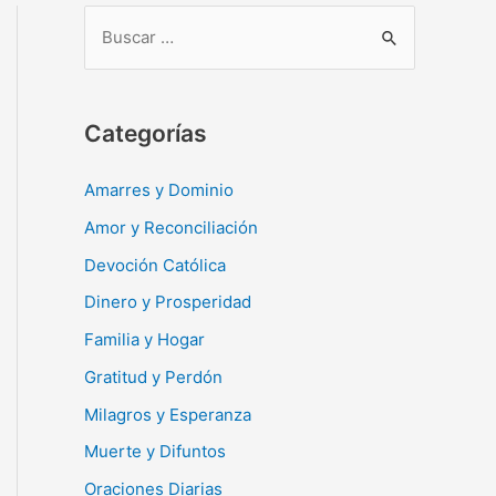
B
u
s
c
Categorías
a
r
Amarres y Dominio
:
Amor y Reconciliación
Devoción Católica
Dinero y Prosperidad
Familia y Hogar
Gratitud y Perdón
Milagros y Esperanza
Muerte y Difuntos
Oraciones Diarias