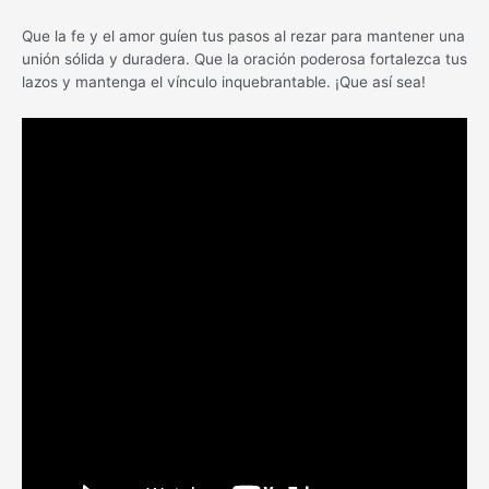
Que la fe y el amor guíen tus pasos al rezar para mantener una
unión sólida y duradera. Que la oración poderosa fortalezca tus
lazos y mantenga el vínculo inquebrantable. ¡Que así sea!