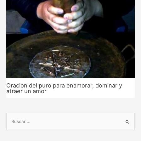
Oracion del puro para enamorar, dominar y
atraer un amor
B
u
s