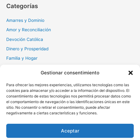
c
Categorías
a
r
Amarres y Dominio
:
Amor y Reconciliación
Devoción Católica
Dinero y Prosperidad
Familia y Hogar
Gratitud y Perdón
Gestionar consentimiento
Milagros y Esperanza
Para ofrecer las mejores experiencias, utilizamos tecnologías como las
Muerte y Difuntos
cookies para almacenar y/o acceder a la información del dispositivo. El
Oraciones Diarias
consentimiento de estas tecnologías nos permitirá procesar datos como
el comportamiento de navegación o las identificaciones únicas en este
Otras
sitio. No consentir o retirar el consentimiento, puede afectar
negativamente a ciertas características y funciones.
Protección y Liberación
Salud y Sanación
Aceptar
Santos y Vírgenes