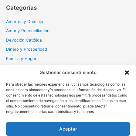
c
Categorías
a
r
Amarres y Dominio
:
Amor y Reconciliación
Devoción Católica
Dinero y Prosperidad
Familia y Hogar
Gratitud y Perdón
Gestionar consentimiento
Milagros y Esperanza
Para ofrecer las mejores experiencias, utilizamos tecnologías como las
Muerte y Difuntos
cookies para almacenar y/o acceder a la información del dispositivo. El
consentimiento de estas tecnologías nos permitirá procesar datos como
Oraciones Diarias
el comportamiento de navegación o las identificaciones únicas en este
Otras
sitio. No consentir o retirar el consentimiento, puede afectar
negativamente a ciertas características y funciones.
Protección y Liberación
Salud y Sanación
Aceptar
Santos y Vírgenes