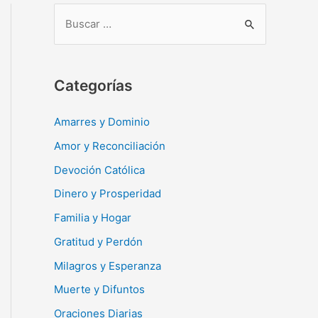
B
u
s
c
Categorías
a
r
Amarres y Dominio
:
Amor y Reconciliación
Devoción Católica
Dinero y Prosperidad
Familia y Hogar
Gratitud y Perdón
Milagros y Esperanza
Muerte y Difuntos
Oraciones Diarias