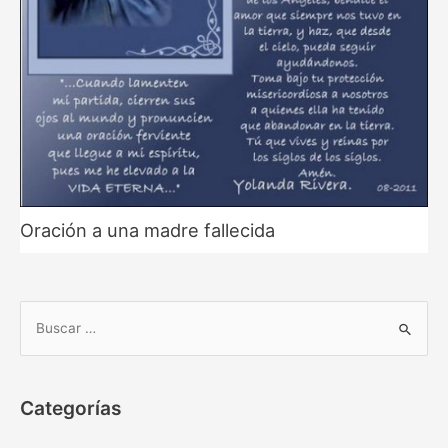
Oración a una madre fallecida
B
u
s
c
Categorías
a
r