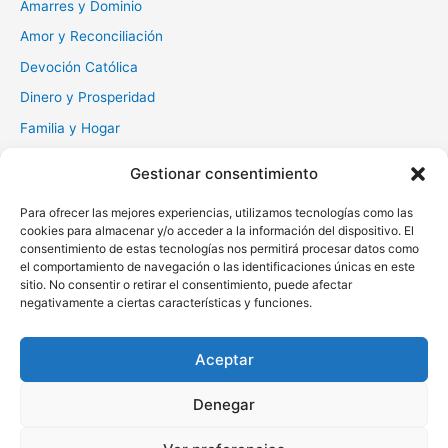
Amarres y Dominio
:
Amor y Reconciliación
Devoción Católica
Dinero y Prosperidad
Familia y Hogar
Gratitud y Perdón
Gestionar consentimiento
Milagros y Esperanza
Para ofrecer las mejores experiencias, utilizamos tecnologías como las
Muerte y Difuntos
cookies para almacenar y/o acceder a la información del dispositivo. El
consentimiento de estas tecnologías nos permitirá procesar datos como
Oraciones Diarias
el comportamiento de navegación o las identificaciones únicas en este
Otras
sitio. No consentir o retirar el consentimiento, puede afectar
negativamente a ciertas características y funciones.
Protección y Liberación
Salud y Sanación
Aceptar
Santos y Vírgenes
Denegar
Copyright © 2026 Oraciona | Powered by
Tema Astra para