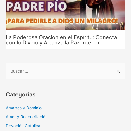
La Poderosa Oración en el Espíritu: Conecta
con lo Divino y Alcanza la Paz Interior
B
u
s
c
Categorías
a
r
Amarres y Dominio
:
Amor y Reconciliación
Devoción Católica