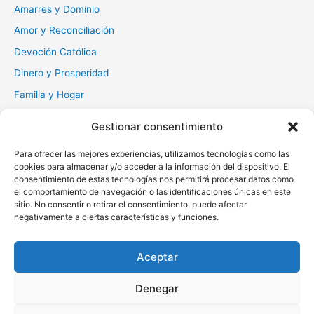
r
Amarres y Dominio
:
Amor y Reconciliación
Devoción Católica
Dinero y Prosperidad
Familia y Hogar
Gratitud y Perdón
Gestionar consentimiento
Milagros y Esperanza
Para ofrecer las mejores experiencias, utilizamos tecnologías como las
Muerte y Difuntos
cookies para almacenar y/o acceder a la información del dispositivo. El
consentimiento de estas tecnologías nos permitirá procesar datos como
Oraciones Diarias
el comportamiento de navegación o las identificaciones únicas en este
Otras
sitio. No consentir o retirar el consentimiento, puede afectar
negativamente a ciertas características y funciones.
Protección y Liberación
Salud y Sanación
Aceptar
Santos y Vírgenes
Denegar
Copyright © 2026 Oraciona | Powered by
Tema Astra para