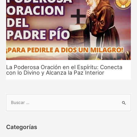
La Poderosa Oración en el Espíritu: Conecta
con lo Divino y Alcanza la Paz Interior
B
u
s
c
Categorías
a