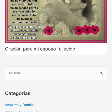
Oración para mi esposo fallecido
B
u
s
c
Categorías
a
r
Amarres y Dominio
: