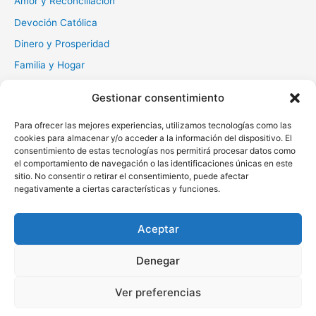
Amor y Reconciliación
Devoción Católica
Dinero y Prosperidad
Familia y Hogar
Gratitud y Perdón
Gestionar consentimiento
Milagros y Esperanza
Para ofrecer las mejores experiencias, utilizamos tecnologías como las
Muerte y Difuntos
cookies para almacenar y/o acceder a la información del dispositivo. El
consentimiento de estas tecnologías nos permitirá procesar datos como
Oraciones Diarias
el comportamiento de navegación o las identificaciones únicas en este
Otras
sitio. No consentir o retirar el consentimiento, puede afectar
negativamente a ciertas características y funciones.
Protección y Liberación
Salud y Sanación
Aceptar
Santos y Vírgenes
Denegar
Copyright © 2026 Oraciona | Powered by
Tema Astra para
Ver preferencias
WordPress