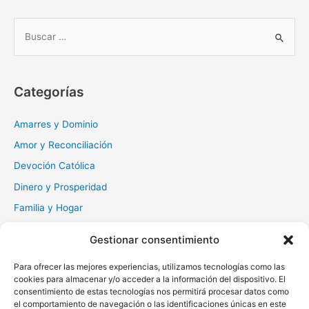
B
u
s
c
Categorías
a
r
Amarres y Dominio
:
Amor y Reconciliación
Devoción Católica
Dinero y Prosperidad
Familia y Hogar
Gratitud y Perdón
Gestionar consentimiento
Milagros y Esperanza
Para ofrecer las mejores experiencias, utilizamos tecnologías como las
Muerte y Difuntos
cookies para almacenar y/o acceder a la información del dispositivo. El
Oraciones Diarias
consentimiento de estas tecnologías nos permitirá procesar datos como
el comportamiento de navegación o las identificaciones únicas en este