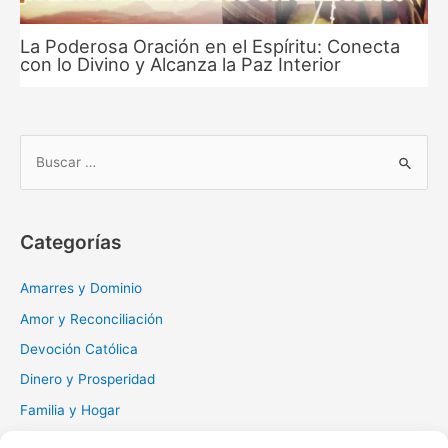
La Poderosa Oración en el Espíritu: Conecta
con lo Divino y Alcanza la Paz Interior
B
u
s
c
Categorías
a
r
Amarres y Dominio
:
Amor y Reconciliación
Devoción Católica
Dinero y Prosperidad
Familia y Hogar
Gratitud y Perdón