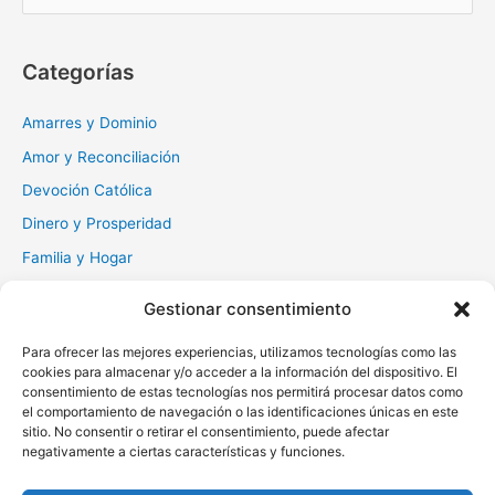
s
c
Categorías
a
r
Amarres y Dominio
:
Amor y Reconciliación
Devoción Católica
Dinero y Prosperidad
Familia y Hogar
Gratitud y Perdón
Gestionar consentimiento
Milagros y Esperanza
Para ofrecer las mejores experiencias, utilizamos tecnologías como las
Muerte y Difuntos
cookies para almacenar y/o acceder a la información del dispositivo. El
Oraciones Diarias
consentimiento de estas tecnologías nos permitirá procesar datos como
el comportamiento de navegación o las identificaciones únicas en este
Otras
sitio. No consentir o retirar el consentimiento, puede afectar
negativamente a ciertas características y funciones.
Protección y Liberación
Salud y Sanación