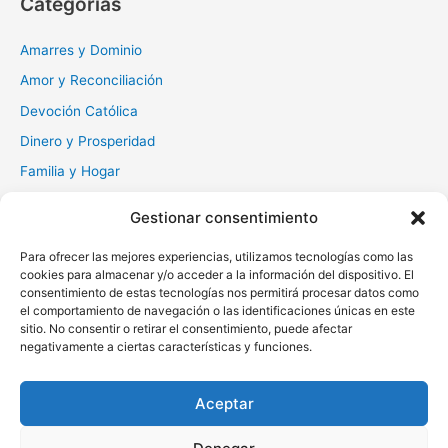
Categorías
a
r
Amarres y Dominio
:
Amor y Reconciliación
Devoción Católica
Dinero y Prosperidad
Familia y Hogar
Gratitud y Perdón
Gestionar consentimiento
Milagros y Esperanza
Para ofrecer las mejores experiencias, utilizamos tecnologías como las
Muerte y Difuntos
cookies para almacenar y/o acceder a la información del dispositivo. El
consentimiento de estas tecnologías nos permitirá procesar datos como
Oraciones Diarias
el comportamiento de navegación o las identificaciones únicas en este
Otras
sitio. No consentir o retirar el consentimiento, puede afectar
negativamente a ciertas características y funciones.
Protección y Liberación
Salud y Sanación
Aceptar
Santos y Vírgenes