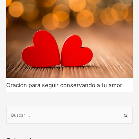
Oración para seguir conservando a tu amor
B
u
s
c