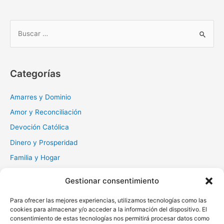
B
u
s
c
Categorías
a
r
Amarres y Dominio
:
Amor y Reconciliación
Devoción Católica
Dinero y Prosperidad
Familia y Hogar
Gratitud y Perdón
Gestionar consentimiento
Milagros y Esperanza
Para ofrecer las mejores experiencias, utilizamos tecnologías como las
Muerte y Difuntos
cookies para almacenar y/o acceder a la información del dispositivo. El
Oraciones Diarias
consentimiento de estas tecnologías nos permitirá procesar datos como