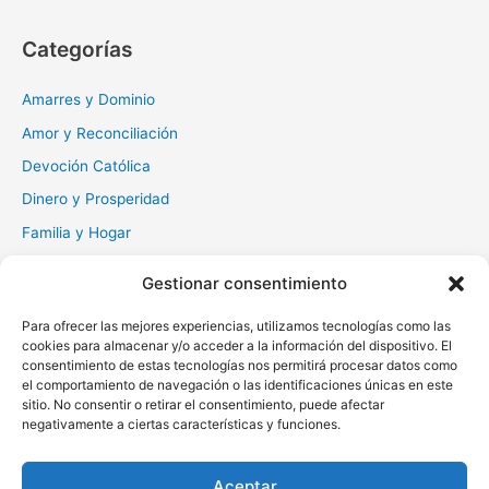
s
c
Categorías
a
r
Amarres y Dominio
:
Amor y Reconciliación
Devoción Católica
Dinero y Prosperidad
Familia y Hogar
Gratitud y Perdón
Gestionar consentimiento
Milagros y Esperanza
Para ofrecer las mejores experiencias, utilizamos tecnologías como las
Muerte y Difuntos
cookies para almacenar y/o acceder a la información del dispositivo. El
Oraciones Diarias
consentimiento de estas tecnologías nos permitirá procesar datos como
el comportamiento de navegación o las identificaciones únicas en este
Otras
sitio. No consentir o retirar el consentimiento, puede afectar
negativamente a ciertas características y funciones.
Protección y Liberación
Salud y Sanación
Aceptar