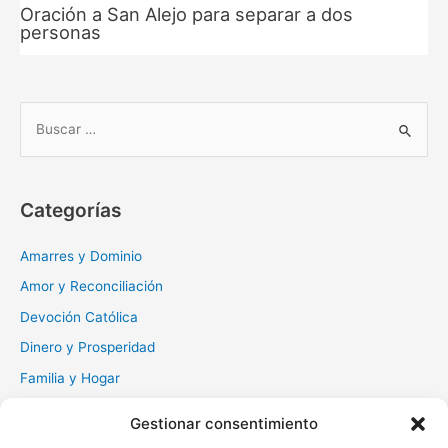
Oración a San Alejo para separar a dos
personas
B
u
s
c
Categorías
a
r
Amarres y Dominio
:
Amor y Reconciliación
Devoción Católica
Dinero y Prosperidad
Familia y Hogar
Gratitud y Perdón
Gestionar consentimiento
Milagros y Esperanza