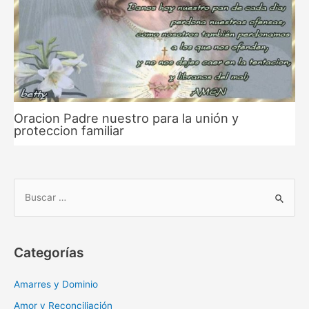
Oracion Padre nuestro para la unión y
proteccion familiar
B
u
s
c
Categorías
a
r
Amarres y Dominio
:
Amor y Reconciliación