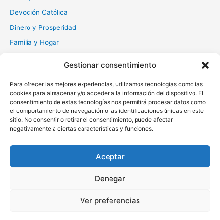
Devoción Católica
Dinero y Prosperidad
Familia y Hogar
Gratitud y Perdón
Gestionar consentimiento
Milagros y Esperanza
Para ofrecer las mejores experiencias, utilizamos tecnologías como las
Muerte y Difuntos
cookies para almacenar y/o acceder a la información del dispositivo. El
Oraciones Diarias
consentimiento de estas tecnologías nos permitirá procesar datos como
el comportamiento de navegación o las identificaciones únicas en este
Otras
sitio. No consentir o retirar el consentimiento, puede afectar
negativamente a ciertas características y funciones.
Protección y Liberación
Salud y Sanación
Aceptar
Santos y Vírgenes
Denegar
Copyright © 2026 Oraciona | Powered by
Tema Astra para
Ver preferencias
WordPress